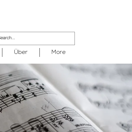
Über
More