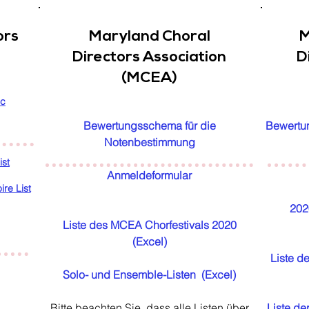
ors
Maryland Choral
M
Directors Association
D
(MCEA)
ic
Bewertungsschema für die
Bewertun
Notenbestimmung
ist
Anmeldeformular
re List
202
Liste des MCEA Chorfestivals 2020
(Excel)
Liste d
Solo- und Ensemble-Listen
(Excel)
Bitte beachten Sie, dass alle Listen über
Liste de