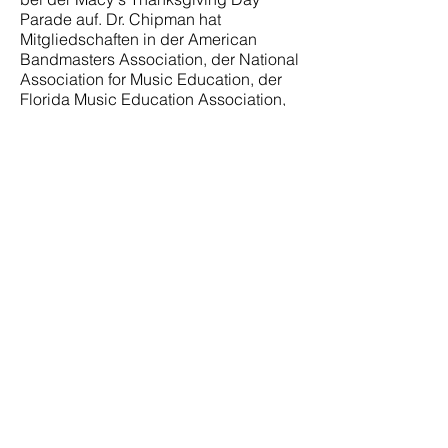
Parade auf. Dr. Chipman hat
Mitgliedschaften in der American
Bandmasters Association, der National
Association for Music Education, der
Florida Music Education Association,
um nur einige zu nennen. Er ist der
gewählte Präsident der FMEA. Dr.
Chipman ist mit Detrick LaShawn
verheiratet und zusammen haben sie
einen Sohn, Israel.
14:30-15:15 Uhr
KOMMUNIKATION IN
HERAUSFORDERNDEN ZEITEN
DURCHFÜHREN
ELIZABETH LASKO
Musiker zeichnen sich durch die
Kommunikation untereinander und mit
ihrem Publikum bei Auftritten aus. Es
kann sich in Situationen anders
anfühlen, in denen Sie ohne Ihr